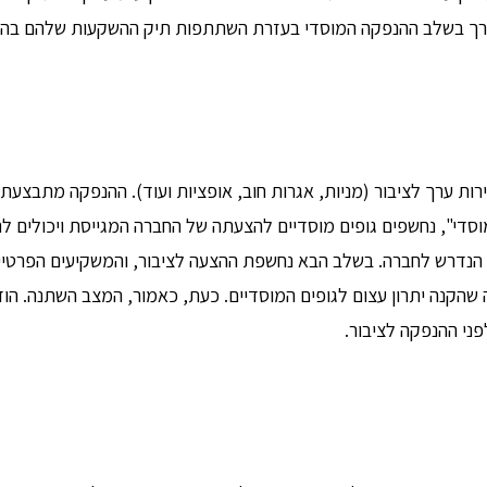
ות ערך בשלב ההנפקה המוסדי בעזרת השתתפות תיק ההשקעות שלהם בהנ
יירות ערך לציבור (מניות, אגרות חוב, אופציות ועוד). ההנפקה מתבצ
די", נחשפים גופים מוסדיים להצעתה של החברה המגייסת ויכולים לר
רות הערך המוצעים. במהלך שלב זה מגויס לרוב 80% מההון הנדרש לחברה. בשלב הבא נחשפת ההצעה ל
שהקנה יתרון עצום לגופים המוסדיים. כעת, כאמור, המצב השתנה. הוד
ני ההנפקה לציבור.